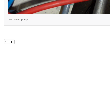
Feed water pump
돔
클
럽
DOMCLUB
상
주
미
프
진
구
매
비
아
탑-